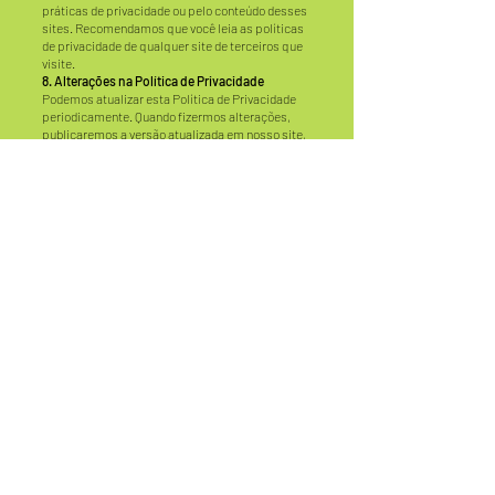
práticas de privacidade ou pelo conteúdo desses
sites. Recomendamos que você leia as políticas
de privacidade de qualquer site de terceiros que
visite.
8. Alterações na Política de Privacidade
Podemos atualizar esta Política de Privacidade
periodicamente. Quando fizermos alterações,
publicaremos a versão atualizada em nosso site,
com a data da última revisão. Recomendamos
que você revise esta política regularmente para
se manter informado sobre como protegemos
suas informações.
9. Contato
Se você tiver dúvidas sobre nossa Política de
Privacidade ou sobre como tratamos suas
informações pessoais, entre em contato
conosco:
Email: [
alicefraga845@gmail.com
Essa estrutura cobre as principais áreas que
uma política de privacidade normalmente aborda.
Se precisar de ajustes ou mais informações,
posso personalizar mais conforme o seu
contexto.
dern twist. It's easy to read on screens of every shape
and size, and perfect for long blocks of text.