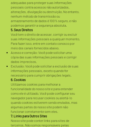
adequadas para proteger suas informações
pessoais contra acessos não autorizados,
alterações, divulgação ou destruição. No entanto,
nenhum método de transmissão ou
armazenamento de dados é 100% seguro, e não
podemos garantir a segurança absoluta.
5. Seus Direitos
Você tem o direito de acessar, corrigir ou excluir
suas informações pessoais a qualquer momento.
Para fazer isso, entre em contato conosco por
meio dos canais fornecidos abaixo.
Acesso e correção: Você pode solicitar uma
cópia das suas informações pessoais e corrigir
dados imprecisos.
Exclusão: Você pode solicitar a exclusão de suas
informações pessoais, exceto quando for
necessário para cumprir obrigações legais.
6. Cookies
Utilizamos cookies para melhorar a
funcionalidade do nosso site e para entender
como ele é utilizado. Você pode configurar seu
navegador para recusar cookies ou alertá-lo
quando cookies estiverem sendo enviados, mas
algumas partes do nosso site podem não
funcionar corretamente sem eles.
7. Links para Outros Sites
Nosso site pode conter links para sites de
terceiros. Não somos responsáveis pelas